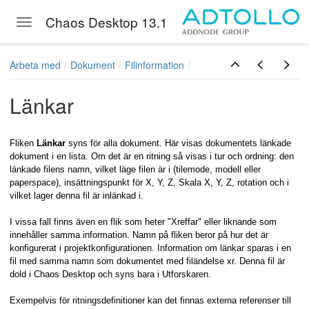
Chaos Desktop 13.1
Toggle navigation
Skip to main content
Arbeta med
Dokument
Filinformation
Länkar
Fliken
Länkar
syns för alla dokument. Här visas dokumentets länkade
dokument i en lista. Om det är en ritning så visas i tur och ordning: den
länkade filens namn, vilket läge filen är i (tilemode, modell eller
paperspace), insättningspunkt för X, Y, Z, Skala X, Y, Z, rotation och i
vilket lager denna fil är inlänkad i.
I vissa fall finns även en flik som heter "Xreffar" eller liknande som
innehåller samma information. Namn på fliken beror på hur det är
konfigurerat i projektkonfigurationen. Information om länkar sparas i en
fil med samma namn som dokumentet med filändelse xr. Denna fil är
dold i Chaos Desktop och syns bara i Utforskaren.
Exempelvis för ritningsdefinitioner kan det finnas externa referenser till